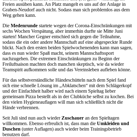
Freien ausüben kann. An Platz mangelt es uns auf der Anlage in
Graben-Neudorf auch nicht. Sodass man sich problemlos aus dem
Weg gehen kann.
Die
Medenrunde
startete wegen der Corona-Einschränkungen mit
sechs Wochen Verspätung, aber immerhin durfte sie Mitte Juni
starten! Mancher Gegner entschied sich gegen die Teilnahme,
sodass die ein oder andere Mannschaft auf eine abgespeckte Runde
blickt. Nach den ersten beiden Spielwochenenden kann man sagen,
dass es nun wieder Spaß macht, seinem Mannschaftssport
nachzugehen. Die extremen Einschränkungen zu Beginn der
Freiluftsaison machten doch manchen skeptisch, wie da wieder
Teamspirit aufkommen solle und das Vereinsleben aufleben könne.
Für das selbstverständliche Händeschütteln nach dem Spiel fand
sich eine schnelle Lösung im „Abklatschen“ mit dem Schlägerkopf
und der Einfachheit halber wird nach einem Spieltag lieber
gemeinsam Pizza bestellt als in der Clubküche selbst zu kochen. Bei
den vielen Hygieneauflagen will man sich schließlich nicht die
Hände verbrennen.
Seit Juli sind nun auch wieder
Zuschauer
an den Spieltagen
willkommen. Ebenso erfreulich ist, dass man die
Umkleiden und
Duschen
(unter Auflagen) auch wieder beim Trainingsbetrieb
benutzen darf.