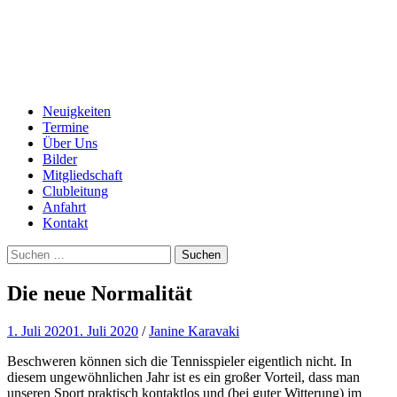
Tennis-Club Graben-Neudorf
e. V.
Menu
Skip
Neuigkeiten
to
Termine
content
Über Uns
Bilder
Mitgliedschaft
Clubleitung
Anfahrt
Kontakt
Search
Suchen
nach:
Die neue Normalität
1. Juli 2020
1. Juli 2020
/
Janine Karavaki
Beschweren können sich die Tennisspieler eigentlich nicht. In
diesem ungewöhnlichen Jahr ist es ein großer Vorteil, dass man
unseren Sport praktisch kontaktlos und (bei guter Witterung) im